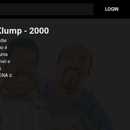
LOGIN
 Klump
- 2000
ddie
ho é
 uma
vel e
a
 DNA do