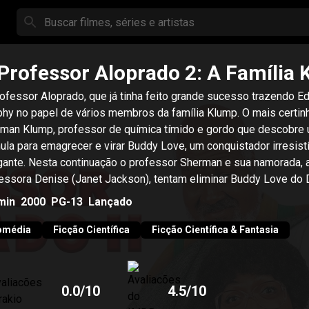
Professor Aloprado 2: A Família
ofessor Aloprado, que já tinha feito grande sucesso trazendo E
hy no papel de vários membros da família Klump. O mais certin
man Klump, professor de química tímido e gordo que descobre
ula para emagrecer e virar Buddy Love, um conquistador irresistí
gante. Nesta continuação o professor Sherman e sua namorada, 
essora Denise (Janet Jackson), tentam eliminar Buddy Love do
essor, mas o efeito acaba sendo o contrário.
min
2000
PG-13
Lançado
omédia
Ficção Científica
Ficção Científica & Fantasia
0.0
/10
4.5
/10