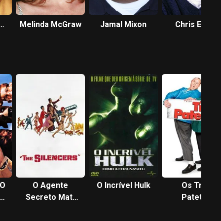
Melinda McGraw
Jamal Mixon
Chris Elliott
 O
O Agente
O Incrível Hulk
Os Três
Secreto Matt
Patetas
Helm