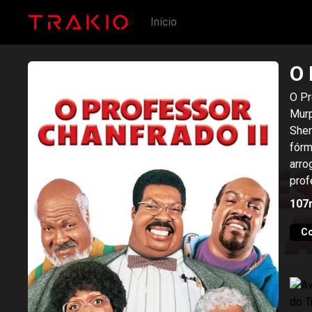
Início
O 
O Pr
Murp
Sher
fórm
arro
prof
prof
107
C