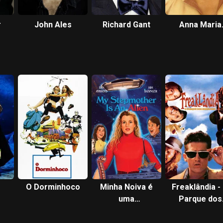
r
John Ales
Richard Gant
Anna Maria
Horsford
O Dorminhoco
Minha Noiva é
Freaklândia -
uma
Parque dos
Extraterrestre
Horrores