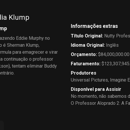
lia Klump
Informações extras
ump
Título Original
:
Nutty Profes
trazendo Eddie Murphy no
ho é Sherman Klump,
Idioma Original
:
Inglês
rmula para emagrecer e virar
Orçamento
:
$84,000,000.00
ta continuação o professor
Faturamento
:
$123,307,945
son), tentam eliminar Buddy
trário.
Produtores
Universal Pictures
,
Imagine E
Disponível para Assisir
No momento, não sabemos de
O Professor Aloprado 2: A F