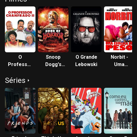
O
Snoop
O Grande
Norbit -
Professor
Dogg's
Lebowski
Uma
Aloprado
Hood of
Comédia
Séries
2: A
Horror
de Peso
Família
Klump