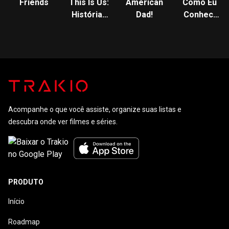
Friends
This Is Us:
American
Como Eu
Histórias
Dad!
Conheci
de Família
Sua Mãe
Acompanhe o que você assiste, organize suas listas e
descubra onde ver filmes e séries.
PRODUTO
Início
Roadmap