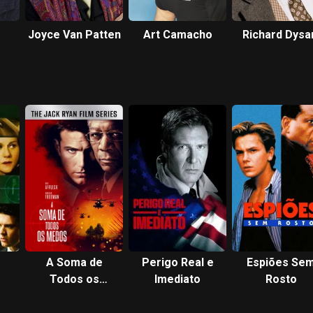
Joyce Van Patten
Art Camacho
Richard Dysa
A Soma de
Perigo Real e
Espiões Se
Todos os
Imediato
Rosto
Medos