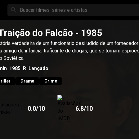
Traição do Falcão
- 1985
stória verdadeira de um funcionário desiludido de um fornecedor 
u amigo de infância, traficante de drogas, que se tornam espiõe
o Soviética.
min
1985
R
Lançado
riller
Drama
Crime
0.0
/10
6.8
/10