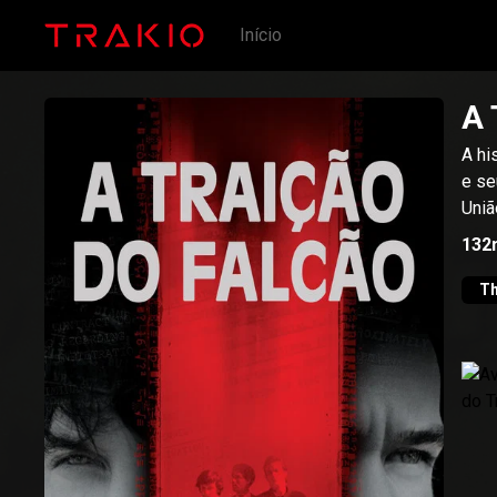
Início
A 
A hi
e se
Uniã
132
Th