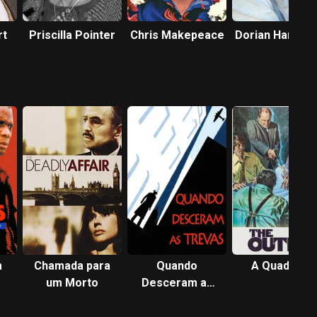
rt
Priscilla Pointer
Chris Makepeace
Dorian Harewo
m
Chamada para
Quando
A Quadrilha
um Morto
Desceram as
Trevas