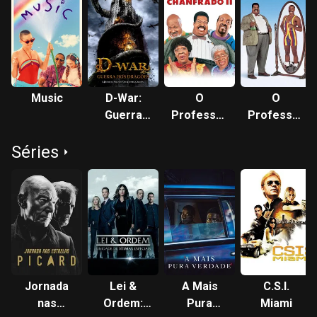
Music
D-War:
O
O
Guerra
Professor
Professor
dos
Aloprado
Aloprado
Séries
Dragões
2: A
Família
Klump
Jornada
Lei &
A Mais
C.S.I.
nas
Ordem:
Pura
Miami