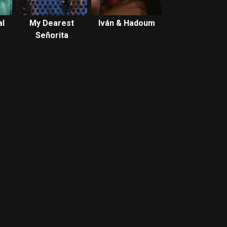
al
My Dearest
Iván & Hadoum
Señorita