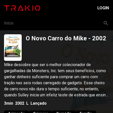
LOGIN
Início
O Novo Carro do Mike
- 2002
Mike descobre que ser o melhor colecionador de
gargalhadas da Monsters, Inc. tem seus benefícios, como
ganhar dinheiro suficiente para comprar um carro com
tração nas seis rodas carregado de gadgets. Esse cheiro
de carro novo não dura o tempo suficiente, no entanto,
quando Sulley inicia um infeliz teste de estrada que ensina
a Mike o verdadeiro significado do remorso do comprador.
3min
2002
L
Lançado
O orgulho de Mike em suas novas rodas só é superado