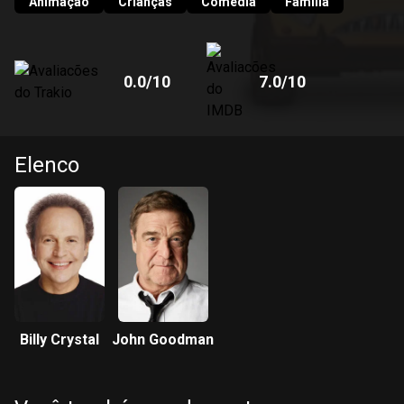
pela falta de habilidades de Sulley no painel de controle.
Animação
Crianças
Comédia
Família
Os dois finalmente concordam em uma coisa: caminhar
para o trabalho pode ser o melhor, pelo menos hoje.
0.0
/10
7.0
/10
Elenco
Billy Crystal
John Goodman