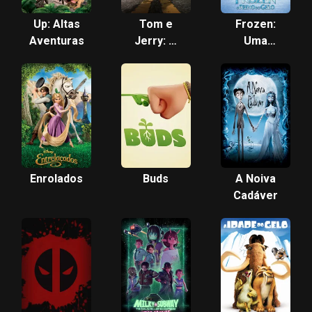
Up: Altas
Tom e
Frozen:
Aventuras
Jerry: O
Uma
Filme
Aventura
Congelante
Enrolados
Buds
A Noiva
Cadáver