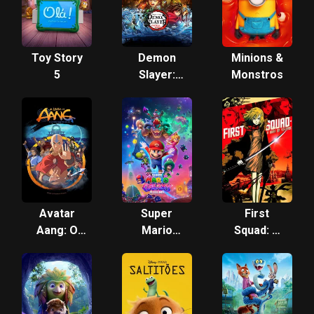
Toy Story
Demon
Minions &
5
Slayer:
Monstros
Kimetsu
no Yaiba
Castelo
Infinito
Avatar
Super
First
Aang: O
Mario
Squad: A
Último
Galaxy: O
Hora da
Mestre de
Filme
Verdade
Ar