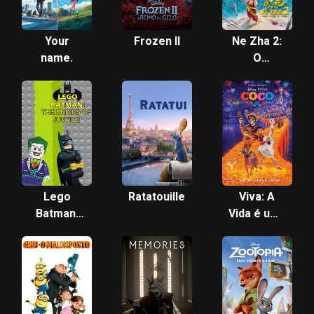
Your
Frozen II
Ne Zha 2:
name.
O
Renascer
da Alma
Lego
Ratatouille
Viva: A
Batman:
Vida é uma
The Bricks
Festa
of Justice