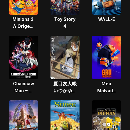
Minions 2:
Toy Story
WALL-E
A Origem
4
de Gru
Chainsaw
夏目友人帳
Meu
Man – O
いつかゆき
Malvado
Filme:
のひに
Favorito 4
Arco da
Reze