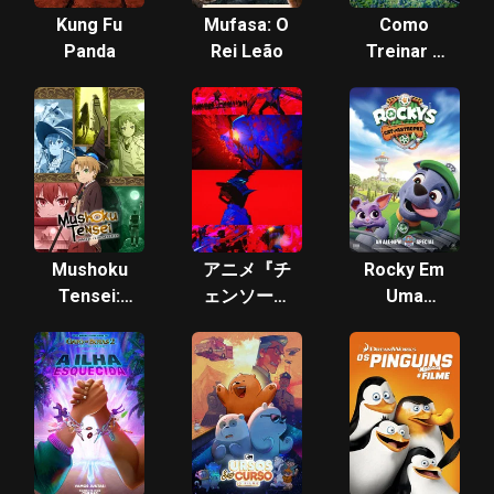
Kung Fu
Mufasa: O
Como
Panda
Rei Leão
Treinar o
Seu
Dragão
Mushoku
アニメ『チ
Rocky Em
Tensei:
ェンソーマ
Uma
Isekai
ン』スマホ
Gatástrofe
Ittara
ゲーム OP
Honki
ムービー
Dasu