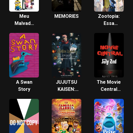
Meu
MEMORIES
Zootopia:
Malvado
Essa
Favorito
Cidade é o
Bicho
A Swan
JUJUTSU
The Movie
Story
KAISEN:
Central
Execução
Movie