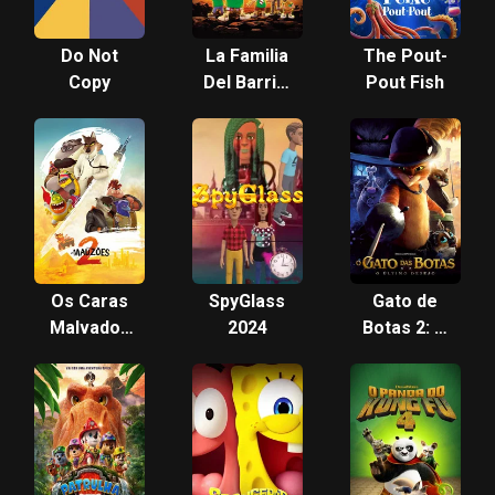
Do Not
La Familia
The Pout-
Copy
Del Barrio:
Pout Fish
La
Maldición
del Quinto
Partido
Os Caras
SpyGlass
Gato de
Malvados
2024
Botas 2: O
2
Último
Pedido