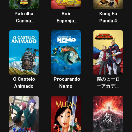
Patrulha
Bob
Kung Fu
Canina:
Esponja:
Panda 4
Uma
Em Busca
Aventura
da Calça
Dino
Quadrada
O Castelo
Procurando
僕のヒーロ
Animado
Nemo
ーアカデミ
ア ～オール
マイト：ラ
イジング～