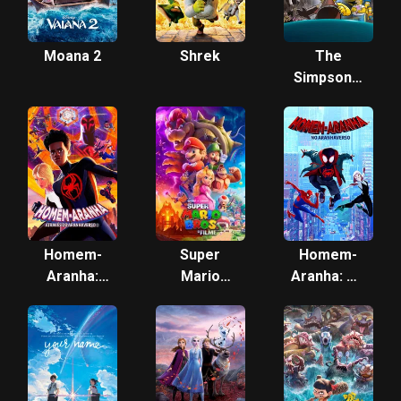
Moana 2
Shrek
The
Simpsons:
The Past
and the
Furious
Homem-
Super
Homem-
Aranha:
Mario
Aranha: No
Através do
Bros. O
Aranhaverso
Aranhaverso
Filme