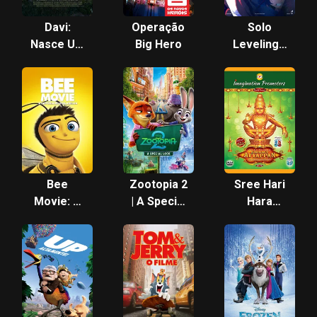
Davi:
Operação
Solo
Nasce Um
Big Hero
Leveling -
Rei
Segundo
Despertar-
Bee
Zootopia 2
Sree Hari
Movie: A
| A Special
Hara
História de
Look
Sudhan
uma
Swami
Abelha
Ayyappan