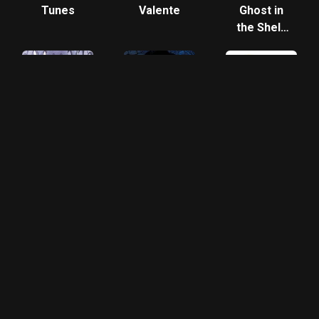
Tunes
Valente
Ghost in
the Shell:
O
Fantasma
do Futuro
Naruto &
Perfect
Minions
Boruto :
Blue
Nuit à
Konoha