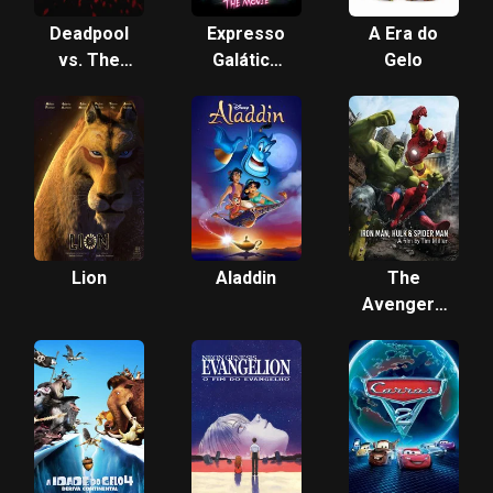
Deadpool
Expresso
A Era do
vs. The
Galático
Gelo
Multiverse
Metrô Via-
Lácteo: O
Filme
Lion
Aladdin
The
Avengers
vs. AIM