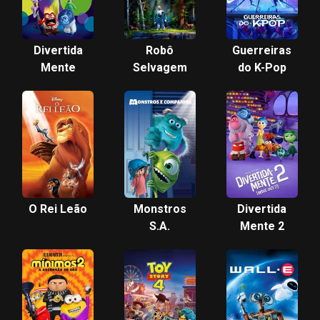
Divertida
Robô
Guerreiras
Mente
Selvagem
do K-Pop
O Rei Leão
Monstros
Divertida
S.A.
Mente 2