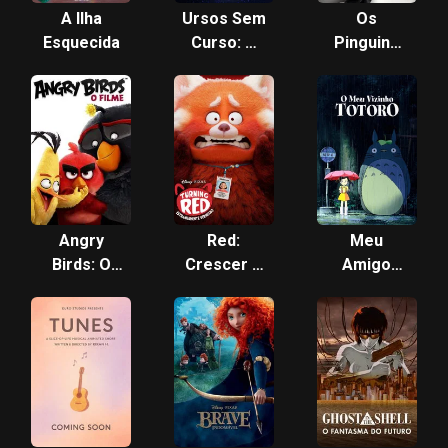
A Ilha
Ursos Sem
Os
Esquecida
Curso: O
Pinguins
Filme
de
Madagascar
- O Filme
Angry
Red:
Meu
Birds: O
Crescer é
Amigo
Filme
Uma Fera
Totoro