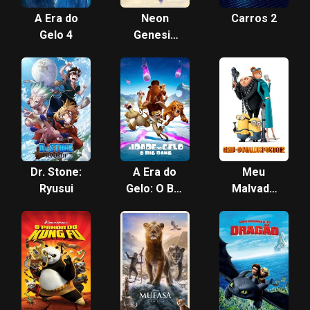
A Era do
Neon
Carros 2
Gelo 4
Genesis
Evangelion:
O Fim do
Evangelho
Dr. Stone:
A Era do
Meu
Ryusui
Gelo: O Big
Malvado
Bang
Favorito 2