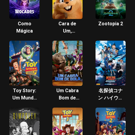
Como
Cara de
Zootopia 2
Mágica
Um,
Focinho de
Outro
Toy Story:
Um Cabra
名探偵コナ
Um Mundo
Bom de
ン ハイウェ
de
Bola
イの堕天使
Aventuras