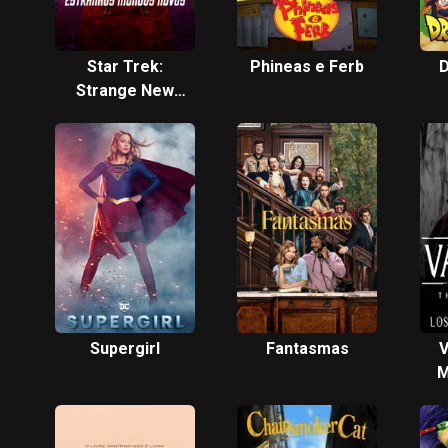
Star Trek:
Phineas e Ferb
D
Strange New
Worlds
Supergirl
Fantasmas
V
M