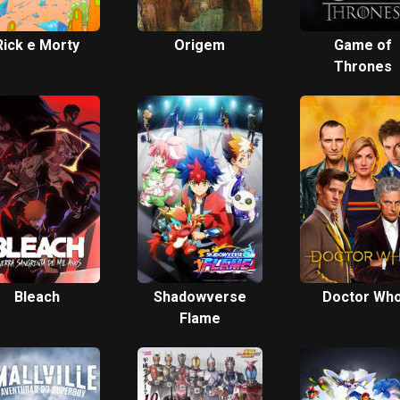
Rick e Morty
Origem
Game of
Thrones
Bleach
Shadowverse
Doctor Wh
Flame