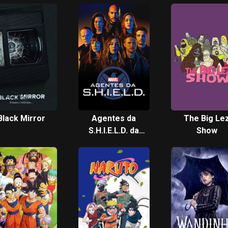
Black Mirror
Agentes da
The Big Le
S.H.I.E.L.D. da
Show
Marvel