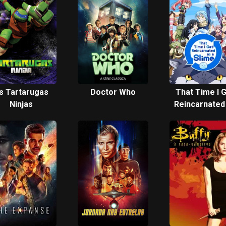
s Tartarugas
Doctor Who
That Time I 
Ninjas
Reincarnated
a Slime