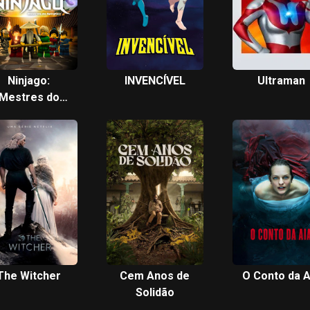
Ninjago:
INVENCÍVEL
Ultraman
Mestres do
Spinjitzu
The Witcher
Cem Anos de
O Conto da A
Solidão