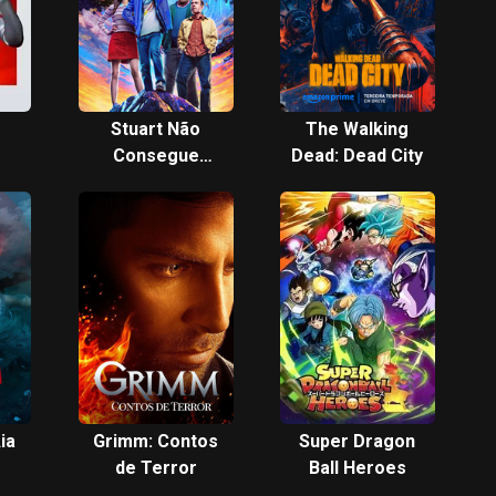
Stuart Não
The Walking
Consegue
Dead: Dead City
Salvar o
Universo
ia
Grimm: Contos
Super Dragon
de Terror
Ball Heroes