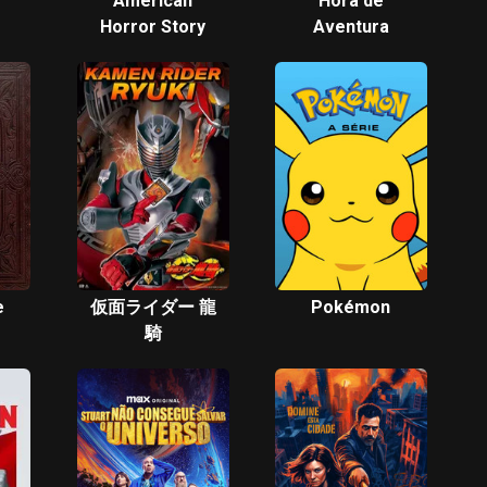
American
Hora de
Horror Story
Aventura
e
仮面ライダー 龍
Pokémon
騎