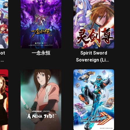
Got
一念永恒
Spirit Sword
 as
Sovereign (Ling
Jian Zun)