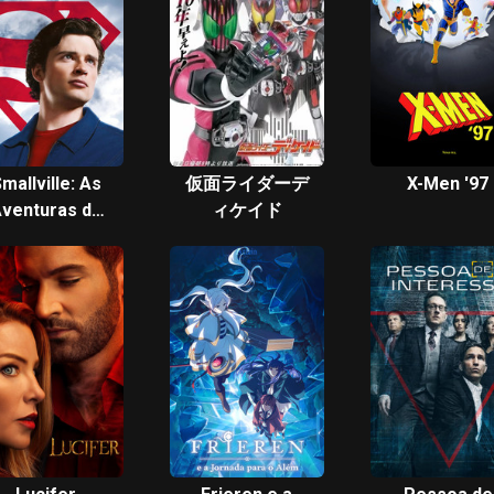
mallville: As
仮面ライダーデ
X-Men '97
venturas do
ィケイド
Superboy