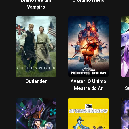
Diários de um
O Último Navio
Vampiro
Outlander
Avatar: O Último
Mestre do Ar
St
A