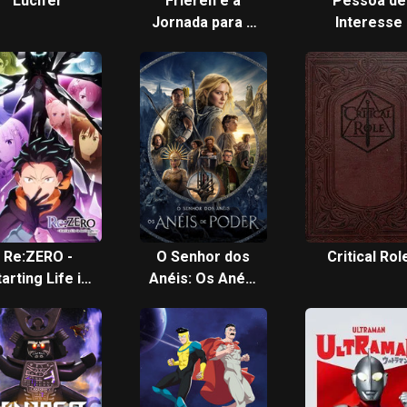
Lucifer
Frieren e a
Pessoa de
Jornada para o
Interesse
Além
Re:ZERO -
O Senhor dos
Critical Rol
arting Life in
Anéis: Os Anéis
nother World-
de Poder