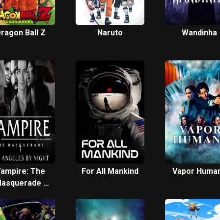
ragon Ball Z
Naruto
Wandinha
ampire: The
For All Mankind
Vapor Huma
asquerade -
L.A. By Night