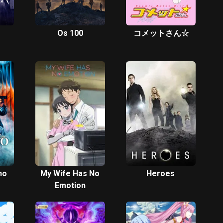
Os 100
コメットさん☆
no
My Wife Has No
Heroes
Emotion