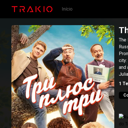
Início
Th
The 
Russ
Prom
city
and 
Juli
poli
1
T
them
happ
C