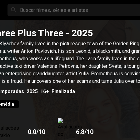
ree Plus Three
- 2025
Klyachev family lives in the picturesque town of the Golden Ring
ia: writer Anton Pavlovich, his son Leonid, a blacksmith, and gr
etheus, who works as a lifeguard. The Larin family lives in the
: active taxi driver Valentina Petrovna, her daughter Sveta, a tour g
an enterprising granddaughter, artist Yulia. Prometheus is convin
a is a fraud. He uncovers one of her scams and turns Julia over to
ce. The meeting of young people becomes fateful not only for
emporadas
2025
16+
Finalizada
selves, but also for their relatives, who no longer hoped for per
iness.
omédia
0.0
/10
6.8
/10