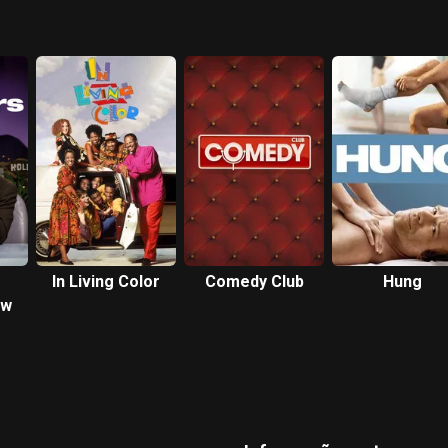
In Living Color
Comedy Club
Hung
ow