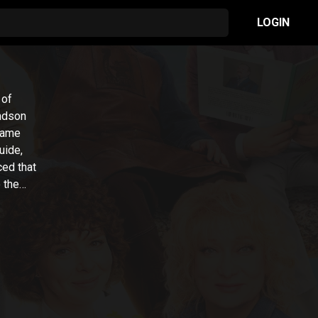
LOGIN
 of
andson
 same
uide,
ced that
 the
sonal