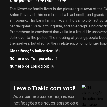
Sinopse de Three Plus Three
The Klyachev family lives in the picturesque town of the G
Anton Pavlovich, his son Leonid, a blacksmith, and grand
a lifeguard. The Larin family lives in the same city: active t
her daughter Sveta, a tour guide, and an enterprising grandda
Prometheus is convinced that Julia is a fraud. He uncover
Julia over to the police. The meeting of young people beco
themselves, but also for their relatives, who no longer ho
Classificação Indicativa
:
16+
Número de Temporadas
:
1
Número de Episódios
:
16
Leve o Trakio com você
Acompanhe suas séries, receba
notificações de novos episódios e