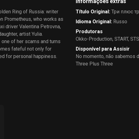
Informações extras
olden Ring of Russia: writer
Título Original
:
Три плюс т
son Prometheus, who works as
Idioma Original
:
Russo
axi driver Valentina Petrovna,
Produtoras
ughter, artist Yulia.
Okko-Production
,
START
,
STS
s one of her scams and turns
mes fateful not only for
Disponível para Assisir
ped for personal happiness.
No momento, não sabemos de
Three Plus Three