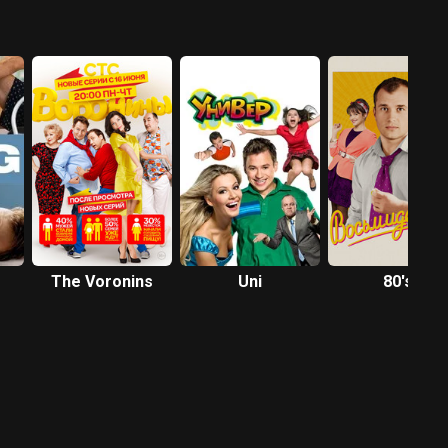
The Voronins
Uni
80's