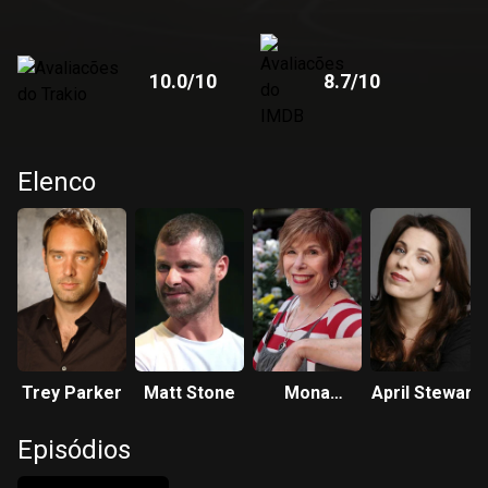
10.0
/10
8.7
/10
Elenco
Trey Parker
Matt Stone
Mona
April Stewart
Marshall
Episódios