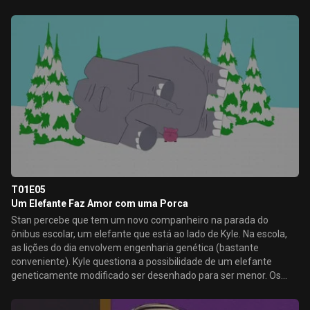
Sparky foge para encontrar alguém que o ame como ele é.
T01E05
Um Elefante Faz Amor com uma Porca
Stan percebe que tem um novo companheiro na parada do
ônibus escolar, um elefante que está ao lado de Kyle. Na escola,
as lições do dia envolvem engenharia genética (bastante
conveniente). Kyle questiona a possibilidade de um elefante
geneticamente modificado ser desenhado para ser menor. Os
meninos devem ganhar das outras crianças com seu
experimento genético, e farão o possível para consegui-lo.