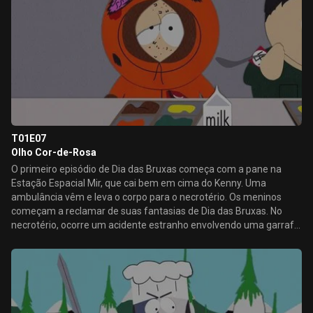
T01E07
Olho Cor-de-Rosa
O primeiro episódio de Dia das Bruxas começa com a pane na
Estação Espacial Mir, que cai bem em cima do Kenny. Uma
ambulância vêm e leva o corpo para o necrotério. Os meninos
começam a reclamar de suas fantasias de Dia das Bruxas. No
necrotério, ocorre um acidente estranho envolvendo uma garrafa
de Worcestershire, e a próxima coisa que se sabe é que Kenny é
um membro dos não-mortos. Kenny se liberta e vaga pela noite.