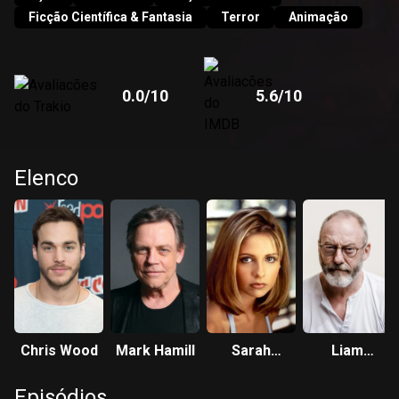
Ficção Científica & Fantasia
Terror
Animação
0.0
/10
5.6
/10
Elenco
Chris Wood
Mark Hamill
Sarah
Liam
Michelle
Cunningham
Episódios
Gellar