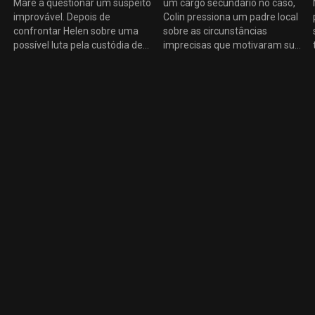
Mare a questionar um suspeito
um cargo secundário no caso,
improvável. Depois de
Colin pressiona um padre local
confrontar Helen sobre uma
sobre as circunstâncias
possível luta pela custódia de
imprecisas que motivaram sua
Drew, Mare recebe alguns
transferência para a paróquia.
conselhos não solicitados de
Enquanto isso, uma chamada
Richard. Mais tarde, Kenny e
anônima dá a Dawn a
Mare enfrentam as
esperança de que Katie ainda
conseqüências de suas
possa estar viva.
tentativas equivocadas de
proteger suas famílias.