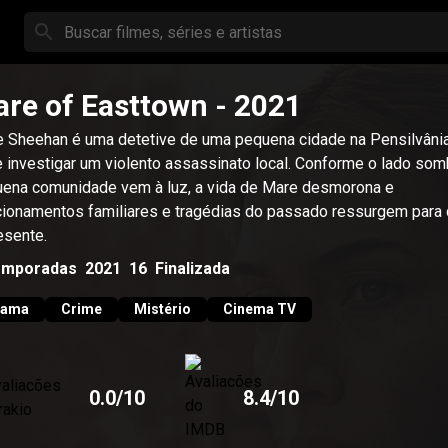
re of Easttown
- 2021
 Sheehan é uma detetive de uma pequena cidade na Pensilvâni
 investigar um violento assassinato local. Conforme o lado som
ena comunidade vem à luz, a vida de Mare desmorona e
cionamentos familiares e tragédias do passado ressurgem para d
esente.
emporadas
2021
16
Finalizada
rama
Crime
Mistério
Cinema TV
0.0
/10
8.4
/10