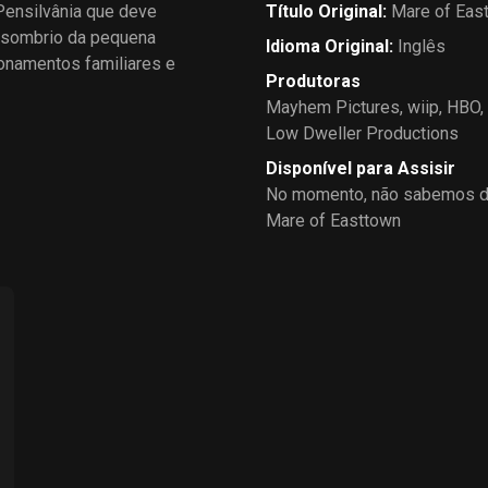
Pensilvânia que deve
Título Original
:
Mare of Eas
o sombrio da pequena
Idioma Original
:
Inglês
onamentos familiares e
Produtoras
Mayhem Pictures
,
wiip
,
HBO
,
Low Dweller Productions
Disponível para Assisir
No momento, não sabemos de
Mare of Easttown