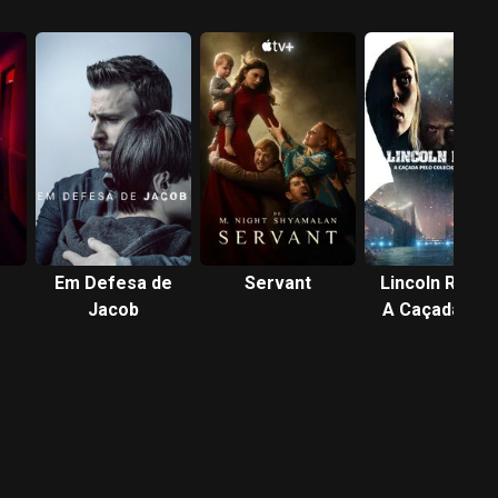
Em Defesa de
Servant
Lincoln Rhyme
Jacob
A Caçada pel
Colecionado
de Ossos