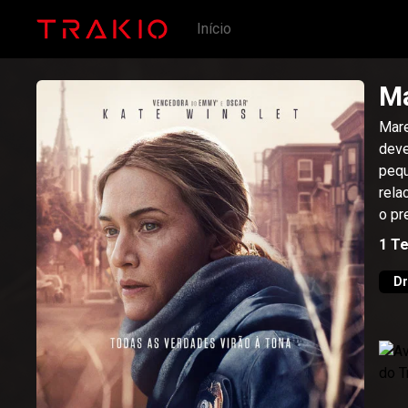
Início
Ma
Mare
deve
pequ
rela
o pr
1
T
D