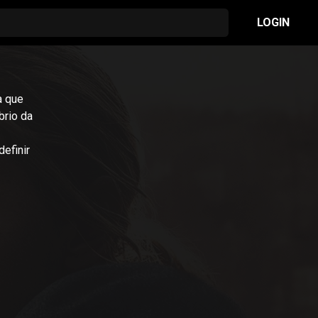
LOGIN
a que
brio da
efinir