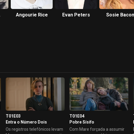
Angourie Rice
Evan Peters
Sosie Baco
T01E03
T01E04
Entra o Número Dois
Pobre Sísifo
Os registros telefônicos levam
Com Mare forçada a assumir