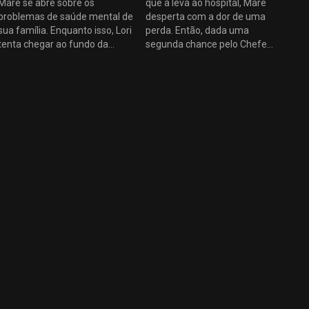
Mare se abre sobre os
que a leva ao hospital, Mare
problemas de saúde mental de
desperta com a dor de uma
sua família. Enquanto isso, Lori
perda. Então, dada uma
tenta chegar ao fundo da
segunda chance pelo Chefe
revolta de seu filho na escola, e
Carter, Mare reavalia velhos
mais tarde, Mare se encontra
suspeitos, o que a leva a uma
com uma fonte semi-
pista chocante. Enquanto isso,
aposentada na tentativa de
Richard visita Mare para
achar uma possível conexão
aprofundar seu
com seus três casos.
relacionamento, e Lori confia a
sua melhor amiga seus
problemas familiares.