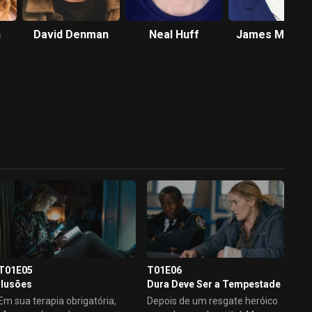
n
David Denman
Neal Huff
James McArd
T01E05
T01E06
Ilusões
Dura Deve Ser a Tempestade
Em sua terapia obrigatória,
Depois de um resgate heróico