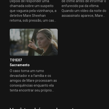
Depois de responder uma
de crime antes de informar o
chamada sobre um suspeito
enfurecido pai da vítima.
que vagueia pela vizinhança, a
Quando um vídeo da noite do
detetive Mare Sheehan
assassinato aparece, Mare
retoma, sob pressão, um caso
interroga os suspeitos no caso
de desaparecimento não
e dá gélidas boas-vindas a
resolvido. Mais tarde, enquanto
Colin Zabel, um detetive
seus entes queridos celebram
convocado para ajudar. Mais
o noivado de seu ex-marido
tarde, ela bate de frente com
Frank, Mare assiste a outra
os moradores locais e
celebração onde faz amizade
manifesta preocupação com
com Richard, um professor
seu neto Drew.
novo na cidade.
T01E07
Sacramento
O caso toma um rumo
devastador e a família e os
amigos de Mare processam as
consequências enquanto ela
tenta encontrar seu próprio
caminho.