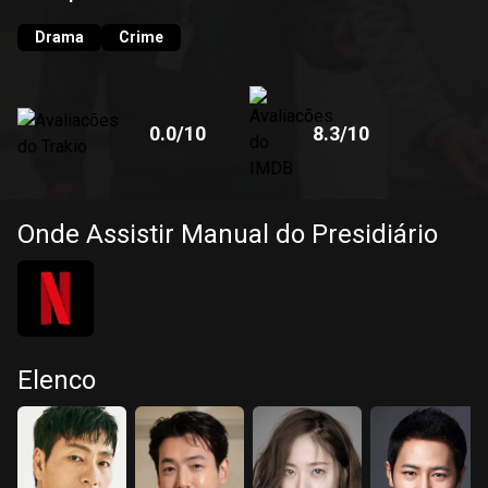
guarda prisional e um dos maiores fãs de Je Hyuk. O drama
gira em torno do tempo de Je Hyuk na prisão, bem como
Drama
Crime
dos prisioneiros que ele encontra e dos eventos que
acontecem lá.
0.0
/10
8.3
/10
Onde Assistir Manual do Presidiário
Elenco