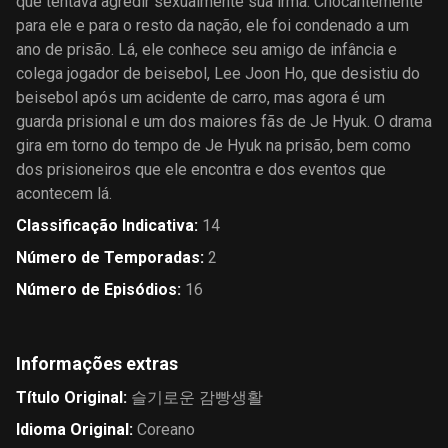
que tentava agredir sexualmente sua irmã. Chocantemente
para ele e para o resto da nação, ele foi condenado a um
ano de prisão. Lá, ele conhece seu amigo de infância e
colega jogador de beisebol, Lee Joon Ho, que desistiu do
beisebol após um acidente de carro, mas agora é um
guarda prisional e um dos maiores fãs de Je Hyuk. O drama
gira em torno do tempo de Je Hyuk na prisão, bem como
dos prisioneiros que ele encontra e dos eventos que
acontecem lá.
Classificação Indicativa
:
14
Número de Temporadas
:
2
Número de Episódios
:
16
Informações extras
Título Original
:
슬기로운 감빵생활
Idioma Original
:
Coreano