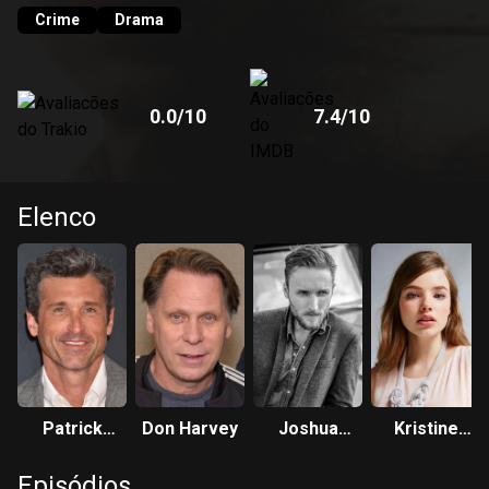
Crime
Drama
0.0
/10
7.4
/10
Elenco
Patrick
Don Harvey
Joshua
Kristine
Dempsey
Close
Froseth
Episódios