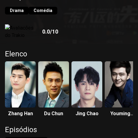
Drama
Comédia
0.0
/10
Elenco
Zhang Han
Du Chun
Jing Chao
Youming
Huang
Episódios