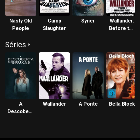
Nasty Old
Camp
Syner
Wallander:
People
Slaughter
Before the
Frost
Séries
A
Wallander
A Ponte
Bella Block
Descoberta
das Bruxas