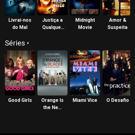
Livrai-nos
Justiça a
Midnight
Amor &
do Mal
Qualquer
Movie
Suspeita
Preço
Séries
Good Girls
Orange Is
Miami Vice
O Desafio
the New
Black