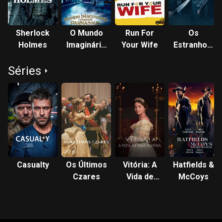
Sherlock
O Mundo
Run For
Os
Holmes
Imaginário
Your Wife
Estranhos:
do Dr.
Capítulo 1
Séries
Parnassus
Casualty
Os Últimos
Vitória: A
Hatfields &
Czares
Vida de
McCoys
uma
Rainha