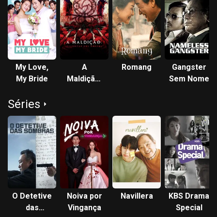
My Love,
A
Romang
Gangster
My Bride
Maldição:
Sem Nome
Despertar
Séries
dos
Mortos
O Detetive
Noiva por
Navillera
KBS Drama
das
Vingança
Special