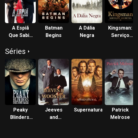
A Espiã
Batman
A Dália
Kingsman:
Que Sabia
Begins
Negra
Serviço
de Menos
Secreto
Séries
Peaky
Jeeves
Supernatural
Patrick
Blinders:
and
Melrose
Sangue,
Wooster
Apostas e