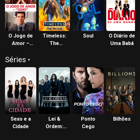
O Jogo de
Timeless:
Soul
O Diário de
Amor –
The
Uma Babá
"Odio"
Miracle of
Séries
Christmas
Sexo e a
Lei &
Ponto
Bilhões
Cidade
Ordem:
Cego
Unidade de