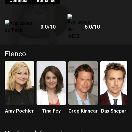
para baixo quando Angie aparece na porta de sua casa
Comédia
Romance
alegando não ter onde ficar.
0.0
/10
6.0
/10
Elenco
Amy Poehler
Tina Fey
Greg Kinnear
Dax Shepard