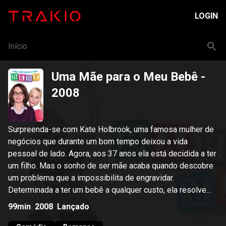
LOGIN
Início
Uma Mãe para o Meu Bebê
-
2008
Surpreenda-se com Kate Holbrook, uma famosa mulher de
negócios que durante um bom tempo deixou a vida
pessoal de lado. Agora, aos 37 anos ela está decidida a ter
um filho. Mas o sonho de ser mãe acaba quando descobre
um problema que a impossibilita de engravidar.
Determinada a ter um bebê a qualquer custo, ela resolve
contratar uma barriga de aluguel e a eleita é Angie
99min
2008
Lançado
Ostrowiski. Kate vê sua vida organizada virar de cabeça