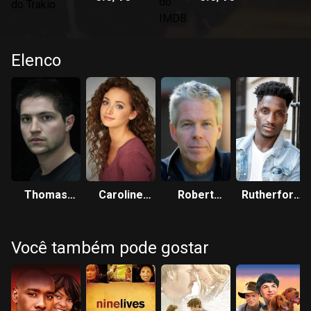
Elenco
Thomas
Caroline
Robert
Rutherford
McDonell
Portu
Walsh
Cius
Você também pode gostar