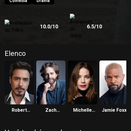
Comédia
Drama
10.0
/10
6.5
/10
Elenco
Robert
Zach
Michelle
Jamie Foxx
Downey Jr.
Galifianakis
Monaghan