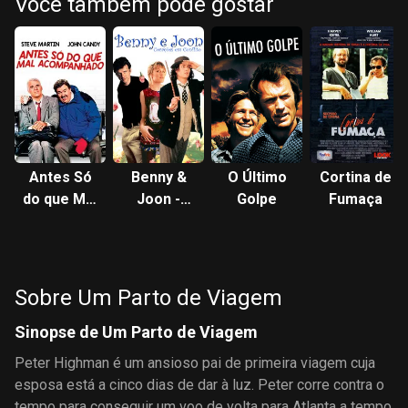
Você também pode gostar
Antes Só
Benny &
O Último
Cortina de
do que Mal
Joon -
Golpe
Fumaça
Acompanhado
Corações
em
Conflito
Sobre Um Parto de Viagem
Sinopse de Um Parto de Viagem
Peter Highman é um ansioso pai de primeira viagem cuja
esposa está a cinco dias de dar à luz. Peter corre contra o
tempo para conseguir um voo de volta para Atlanta a tempo