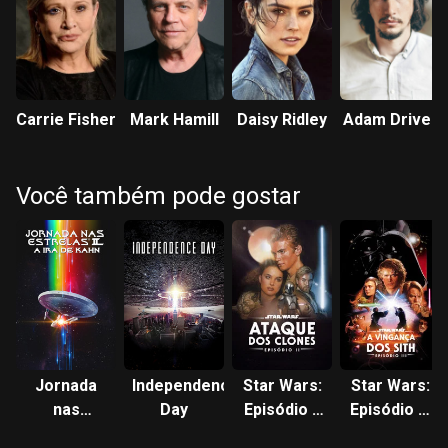
Carrie Fisher
Mark Hamill
Daisy Ridley
Adam Driver
Você também pode gostar
Jornada
Independence
Star Wars:
Star Wars:
nas
Day
Episódio II
Episódio III
Estrelas II:
- Ataque
- A