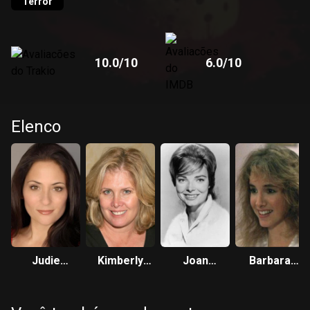
Terror
10.0
/10
6.0
/10
Elenco
Judie
Kimberly
Joan
Barbara
Aronson
Beck
Freeman
Howard