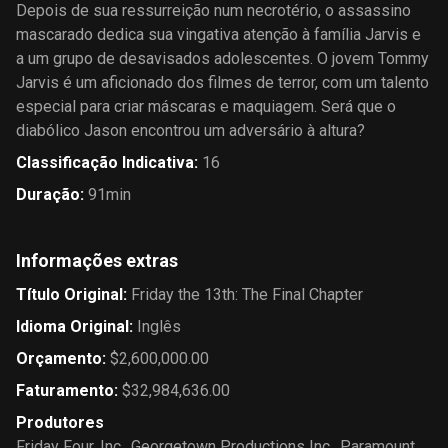
Depois de sua ressurreição num necrotério, o assassino
mascarado dedica sua vingativa atenção à família Jarvis e
a um grupo de desavisados adolescentes. O jovem Tommy
Jarvis é um aficionado dos filmes de terror, com um talento
especial para criar máscaras e maquiagem. Será que o
diabólico Jason encontrou um adversário à altura?
Classificação Indicativa
:
16
Duração
:
91min
Informações extras
Título Original
:
Friday the 13th: The Final Chapter
Idioma Original
:
Inglês
Orçamento
:
$2,600,000.00
Faturamento
:
$32,984,636.00
Produtores
Friday Four, Inc.
,
Georgetown Productions Inc.
,
Paramount
,