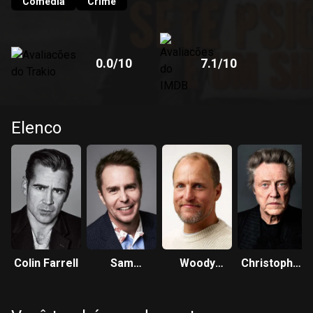
pusesse as mãos em seu cachorro.
Comédia
Crime
0.0
/10
7.1
/10
Elenco
Colin Farrell
Sam
Woody
Christopher
Rockwell
Harrelson
Walken