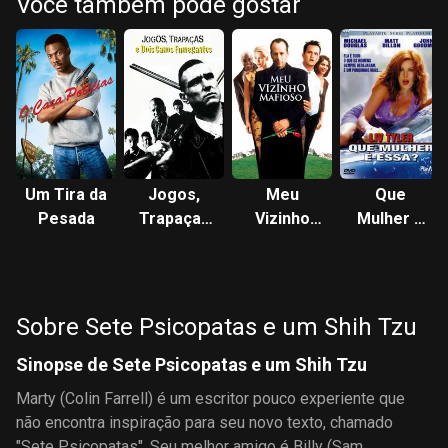
Você também pode gostar
Um Tira da
Jogos,
Meu
Que
Pesada
Trapaças
Vizinho
Mulher é
e Dois
Mafioso
Essa?
Canos
Fumegantes
Sobre Sete Psicopatas e um Shih Tzu
Sinopse de Sete Psicopatas e um Shih Tzu
Marty (Colin Farrell) é um escritor pouco experiente que
não encontra inspiração para seu novo texto, chamado
"Sete Psicopatas". Seu melhor amigo é Billy (Sam