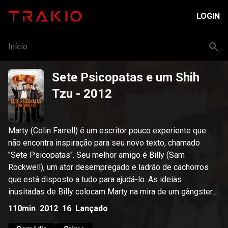
LOGIN
Início
Sete Psicopatas e um Shih
Tzu
- 2012
Marty (Colin Farrell) é um escritor pouco experiente que
não encontra inspiração para seu novo texto, chamado
"Sete Psicopatas". Seu melhor amigo é Billy (Sam
Rockwell), um ator desempregado e ladrão de cachorros
que está disposto a tudo para ajudá-lo. As ideias
inusitadas de Billy colocam Marty na mira de um gângster
temperamental, Charlie (Woody Harrelson), que não
110min
2012
16
Lançado
pensaria duas vezes antes de matar qualquer pessoa que