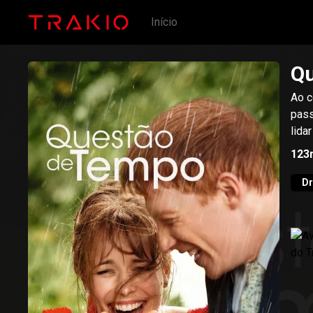
Início
Qu
Ao c
pass
lida
123
D