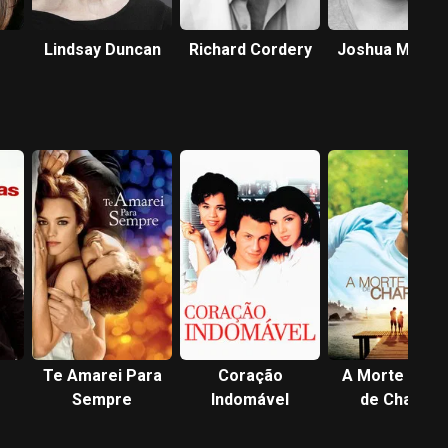
Lindsay Duncan
Richard Cordery
Joshua McGui
s
Te Amarei Para
Coração
A Morte e Vid
Sempre
Indomável
de Charlie