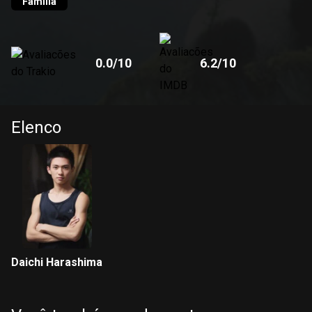
perceber que precisa devolver o animal para a sua mãe.
Família
0.0
/10
6.2
/10
Elenco
Daichi Harashima