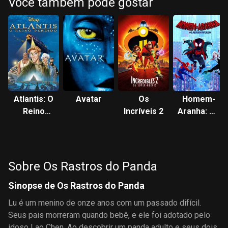
Você também pode gostar
Atlantis: O
Avatar
Os
Homem-
Reino
Incríveis 2
Aranha: No
Perdido
Aranhaverso
Sobre Os Rastros do Panda
Sinopse de Os Rastros do Panda
Lu é um menino de onze anos com um passado difícil.
Seus pais morreram quando bebê, e ele foi adotado pelo
idoso Lao Chen. Ao descobrir um panda adulto e seus dois