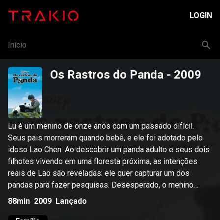
LOGIN
Início
Os Rastros do Panda
- 2009
Lu é um menino de onze anos com um passado difícil.
Seus pais morreram quando bebê, e ele foi adotado pelo
idoso Lao Chen. Ao descobrir um panda adulto e seus dois
filhotes vivendo em uma floresta próxima, as intenções
reais de Lao são reveladas: ele quer capturar um dos
pandas para fazer pesquisas. Desesperado, o menino
resgata um filhote e foge do maligno Lao. Nasce uma
88min
2009
Lançado
amizade entre o panda e Lu, mas o menino começa a