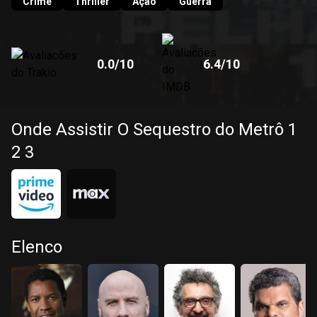
polícia envia à sede do metrô o negociador Camonetti, mas
Crime
Thriller
Ação
Guerra
Ryder exige que Garber continue na função.
0.0
/10
6.4
/10
Onde Assistir O Sequestro do Metrô 1
2 3
Elenco