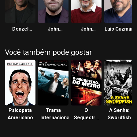
Denzel
John
John
Luis Guzmán
Washington
Travolta
Turturro
Você também pode gostar
Psicopata
Trama
O
A Senha:
Americano
Internacional
Sequestro
Swordfish
do Metrô