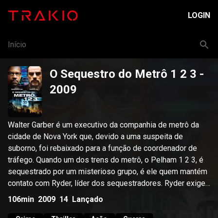
LOGIN
Início
O Sequestro do Metrô 1 2 3
-
2009
Walter Garber é um executivo da companhia de metrô da
cidade de Nova York que, devido a uma suspeita de
suborno, foi rebaixado para a função de coordenador de
tráfego. Quando um dos trens do metrô, o Pelham 1 2 3, é
sequestrado por um misterioso grupo, é ele quem mantém
contato com Ryder, líder dos sequestradores. Ryder exige
que a prefeitura lhe pague US$ 10 milhões em uma hora,
106min
2009
14
Lançado
caso contrário matará um refém a cada minuto extra. A