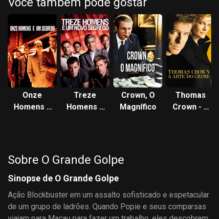
Você também pode gostar
Onze
Treze
Crown, O
Thomas
Homens e
Homens e
Magnífico
Crown - A
um
um Novo
Arte do
Segredo
Segredo
Crime
Sobre O Grande Golpe
Sinopse de O Grande Golpe
Ação Blockbuster em um assalto sofisticado e espetacular
de um grupo de ladrões. Quando Popie e seus comparsas
viajam para Macau para fazer um trabalho, eles descobrem