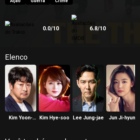
Ação
Guerra
Crime
0.0
/10
6.8
/10
Elenco
Kim Yoon-
Kim Hye-soo
Lee Jung-jae
Jun Ji-hyun
seok