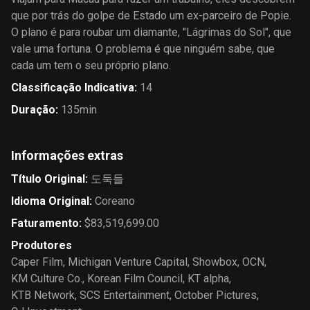
que por trás do golpe de Estado um ex-parceiro de Popie.
O plano é para roubar um diamante, "Lágrimas do Sol", que
vale uma fortuna. O problema é que ninguém sabe, que
cada um tem o seu próprio plano.
Classificação Indicativa
:
14
Duração
:
135min
Informações extras
Título Original
:
도둑들
Idioma Original
:
Coreano
Faturamento
:
$83,519,699.00
Produtores
Caper Film
,
Michigan Venture Capital
,
Showbox
,
OCN
,
KM Culture Co.
,
Korean Film Council
,
KT alpha
,
KTB Network
,
SCS Entertainment
,
October Pictures
,