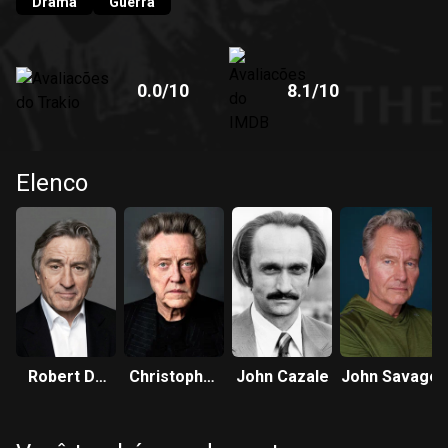
Drama
Guerra
0.0
/10
8.1
/10
Elenco
Robert De
Christopher
John Cazale
John Savage
Niro
Walken