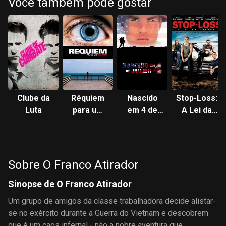
Você também pode gostar
Clube da
Réquiem
Nascido
Stop-Loss:
Luta
para um
em 4 de
A Lei da
Sonho
Julho
Guerra
Sobre O Franco Atirador
Sinopse de O Franco Atirador
Um grupo de amigos da classe trabalhadora decide alistar-
se no exército durante a Guerra do Vietnam e descobrem
que é um caos infernal - não a nobre aventura que