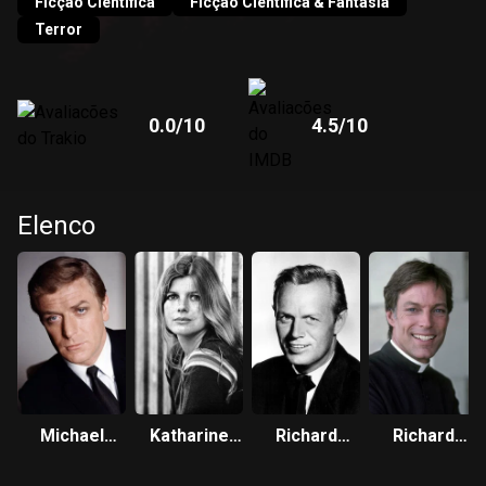
Ficção Científica
Ficção Científica & Fantasia
Terror
0.0
/10
4.5
/10
Elenco
Michael
Katharine
Richard
Richard
Caine
Ross
Widmark
Chamberlain