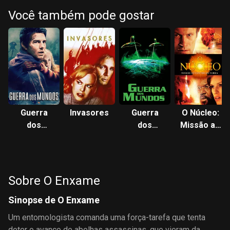
Você também pode gostar
Guerra
Invasores
Guerra
O Núcleo:
dos
dos
Missão ao
Mundos
Mundos
Centro da
Terra
Sobre O Enxame
Sinopse de O Enxame
Um entomologista comanda uma força-tarefa que tenta
deter o avanço de abelhas assassinas, que vieram da