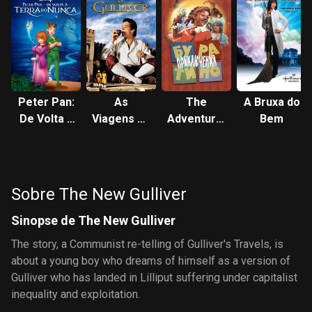
Peter Pan:
As
The
A Bruxa do
De Volta à
Viagens de
Adventures
Bem
Terra do
Gulliver
of
Nunca
Buratino
Sobre The New Gulliver
Sinopse de The New Gulliver
The story, a Communist re-telling of Gulliver's Travels, is
about a young boy who dreams of himself as a version of
Gulliver who has landed in Lilliput suffering under capitalist
inequality and exploitation.