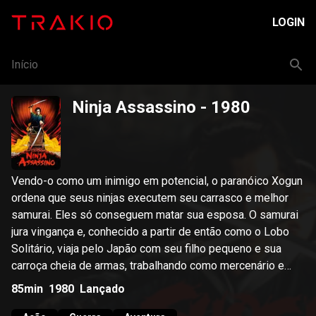
LOGIN
Início
Ninja Assassino
- 1980
Vendo-o como um inimigo em potencial, o paranóico Xogun
ordena que seus ninjas executem seu carrasco e melhor
samurai. Eles só conseguem matar sua esposa. O samurai
jura vingança e, conhecido a partir de então como o Lobo
Solitário, viaja pelo Japão com seu filho pequeno e sua
carroça cheia de armas, trabalhando como mercenário e
constantemente assediado pelos ninjas do Xogun.
85min
1980
Lançado