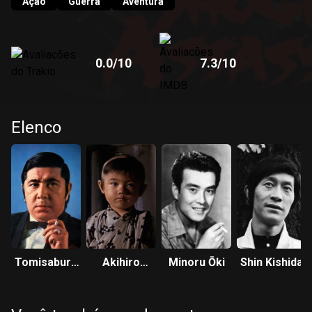
Ação
Guerra
Aventura
0.0
/10
7.3
/10
Elenco
Tomisaburō
Akihiro
Minoru Ōki
Shin Kishida
Wakayama
Tomikawa