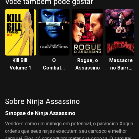
Você também pode gostar
Kill Bill:
O
Rogue, o
Massacre
Volume 1
Combate:
Assassino
no Bairro
Lágrimas
Japonês
do
Guerreiro
Sobre Ninja Assassino
Sinopse de Ninja Assassino
Vendo-o como um inimigo em potencial, o paranóico Xogun
ordena que seus ninjas executem seu carrasco e melhor
samurai. Eles só conseguem matar sua esposa. O samurai