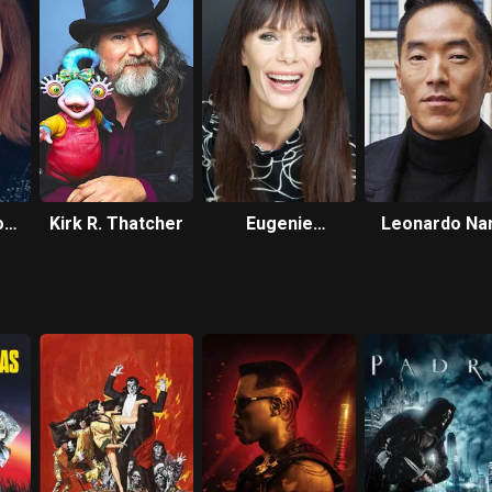
som
Kirk R. Thatcher
Eugenie
Leonardo N
Bondurant