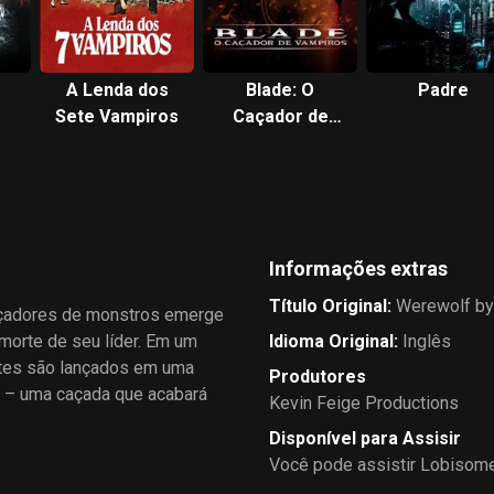
A Lenda dos
Blade: O
Padre
Sete Vampiros
Caçador de
Vampiros
Informações extras
Título Original
:
Werewolf by
açadores de monstros emerge
morte de seu líder. Em um
Idioma Original
:
Inglês
antes são lançados em uma
Produtores
a – uma caçada que acabará
Kevin Feige Productions
Disponível para Assisir
Você pode assistir Lobisome