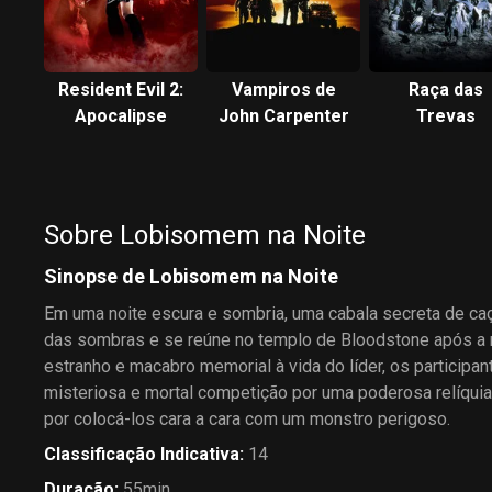
Resident Evil 2:
Vampiros de
Raça das
Apocalipse
John Carpenter
Trevas
Sobre Lobisomem na Noite
Sinopse de Lobisomem na Noite
Em uma noite escura e sombria, uma cabala secreta de c
das sombras e se reúne no templo de Bloodstone após a 
estranho e macabro memorial à vida do líder, os particip
misteriosa e mortal competição por uma poderosa relíqui
por colocá-los cara a cara com um monstro perigoso.
Classificação Indicativa
:
14
Duração
:
55min