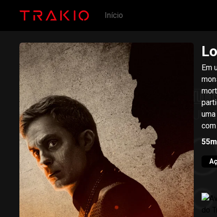
Início
Lo
Em u
mons
morte de seu líde
part
uma 
com 
55m
A