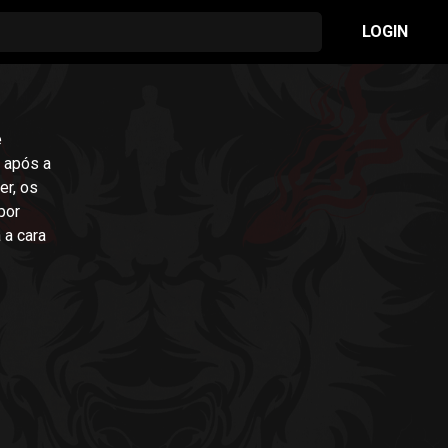
LOGIN
e
 após a
por
 a cara