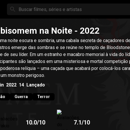
bisomem na Noite
- 2022
ma noite escura e sombria, uma cabala secreta de caçadores d
tros emerge das sombras e se reúne no templo de Bloodstone
r. Em um estranho e macabro memorial à vida do líder, os
icipantes são lançados em uma misteriosa e mortal competição 
poderosa relíquia – uma caçada que acabará por colocá-los cara
um monstro perigoso.
in
2022
14
Lançado
ção
Guerra
Terror
10.0
/10
7.1
/10