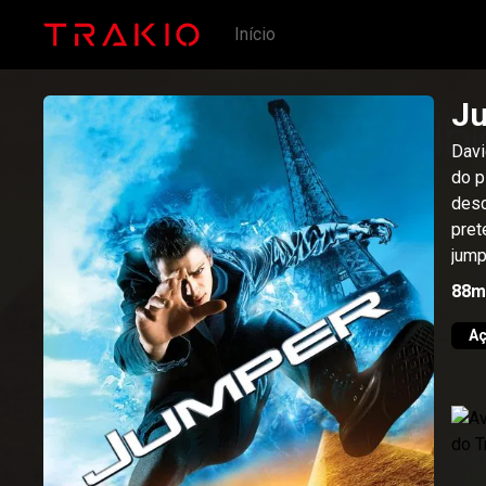
Início
J
Davi
do p
desc
pret
jump
88m
A