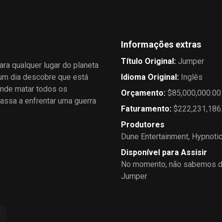
Informações extras
Título Original
:
Jumper
ara qualquer lugar do planeta
e um dia descobre que está
Idioma Original
:
Inglês
ende matar todos os
Orçamento
:
$85,000,000.00
passa a enfrentar uma guerra
Faturamento
:
$222,231,186
Produtores
Dune Entertainment
,
Hypnoti
Disponível para Assisir
No momento, não sabemos de
Jumper