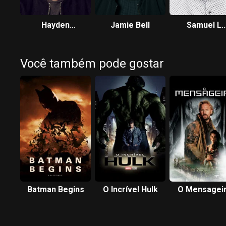
Hayden
Jamie Bell
Samuel L.
Christensen
Jackson
Você também pode gostar
Batman Begins
O Incrível Hulk
O Mensagei