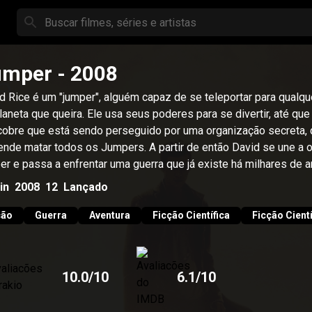
umper
- 2008
d Rice é um "jumper", alguém capaz de se teleportar para qualqu
laneta que queira. Ele usa seus poderes para se divertir, até que
obre que está sendo perseguido por uma organização secreta,
ende matar todos os Jumpers. A partir de então David se une a o
er e passa a enfrentar uma guerra que já existe há milhares de a
in
2008
12
Lançado
ção
Guerra
Aventura
Ficção Científica
Ficção Cientí
10.0
/10
6.1
/10