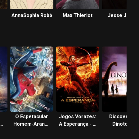
AnnaSophia Robb
Max Thieriot
Jesse Jame
O Espetacular
Jogos Vorazes:
Discovering
Homem-Aranha
A Esperança - O
Dinotopia
2: A Ameaça de
Final
Electro