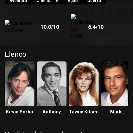
Aventura
Cinema TV
Ação
Guerra
10.0
/10
6.4
/10
Elenco
Kevin Sorbo
Anthony
Tawny Kitaen
Mark
Quinn
Ferguson