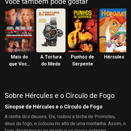
Você também pode gostar
Mais do
A Tortura
Punhos de
Hércules
que Você
do Medo
Serpente
Imagina
Sobre Hércules e o Círculo de Fogo
Sinopse de Hércules e o Círculo de Fogo
A rainha dos deuses, Era, roubou a tocha de Promoteu,
deus do fogo, e colocou no alto de uma montanha. Assim, o
fogo desapareceu no mundo e os povos estavam