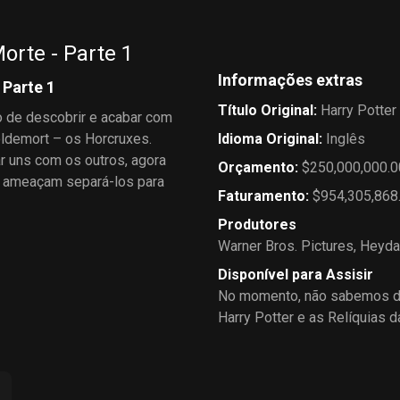
orte - Parte 1
Informações extras
 Parte 1
Título Original
:
Harry Potter
 de descobrir e acabar com
oldemort – os Horcruxes.
Idioma Original
:
Inglês
r uns com os outros, agora
Orçamento
:
$250,000,000.0
o ameaçam separá-los para
Faturamento
:
$954,305,868
Produtores
Warner Bros. Pictures
,
Heyda
Disponível para Assisir
No momento, não sabemos de
Harry Potter e as Relíquias d