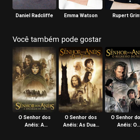
Daniel Radcliffe
Emma Watson
Rupert Grin
Você também pode gostar
O Senhor dos
O Senhor dos
O Senhor d
Anéis: A
Anéis: As Duas
Anéis: O
Sociedade do
Torres
Retorno do R
Anel