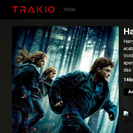
Início
Ha
Harr
acab
Vold
apen
das 
146
Av