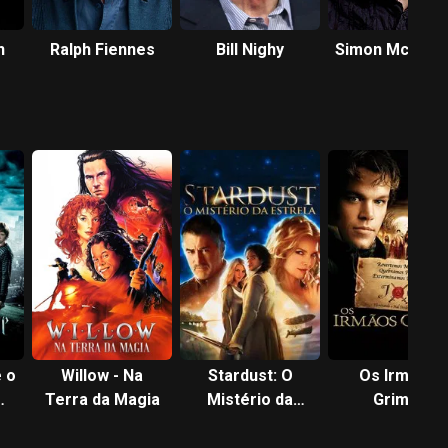
n
Ralph Fiennes
Bill Nighy
Simon McBurn
e o
Willow - Na
Stardust: O
Os Irmãos
Terra da Magia
Mistério da
Grimm
Estrela