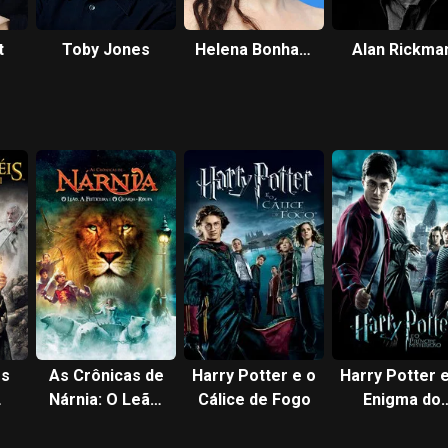
t
Toby Jones
Helena Bonham
Alan Rickma
Carter
os
As Crônicas de
Harry Potter e o
Harry Potter 
Nárnia: O Leão,
Cálice de Fogo
Enigma do
ei
a Feiticeira e o
Príncipe
Guarda-Roupa