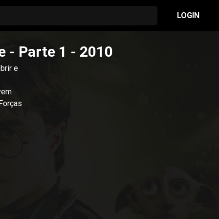
LOGIN
e - Parte 1
- 2010
rir e
evem
 Forças