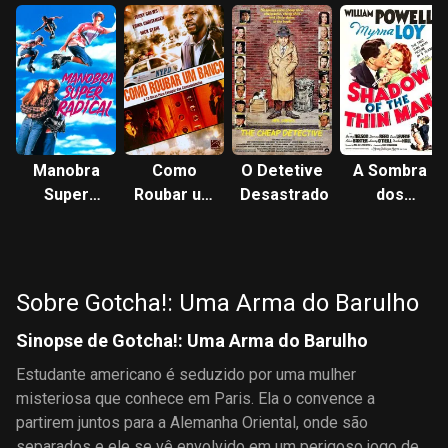
Manobra
Como
O Detetive
A Sombra
Super
Roubar um
Desastrado
dos
Radical
Banco
Acusados
Sobre Gotcha!: Uma Arma do Barulho
Sinopse de Gotcha!: Uma Arma do Barulho
Estudante americano é seduzido por uma mulher
misteriosa que conhece em Paris. Ela o convence a
partirem juntos para a Alemanha Oriental, onde são
separados e ele se vê envolvido em um perigoso jogo de