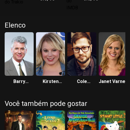
Elenco
Barry
Kirsten
Cole
Janet Varney
Bostwick
Vangsness
Stratton
Você também pode gostar