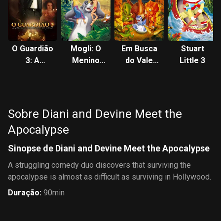
O Guardião
Mogli: O
Em Busca
Stuart
3: A
Menino
do Vale
Little 3
Maldição
Lobo 2
Encantado
do Cálice
II: A
de Judas
Grande
Aventura
Sobre Diani and Devine Meet the
do Vale
Apocalypse
Sinopse de Diani and Devine Meet the Apocalypse
A struggling comedy duo discovers that surviving the
apocalypse is almost as difficult as surviving in Hollywood.
Duração
:
90min