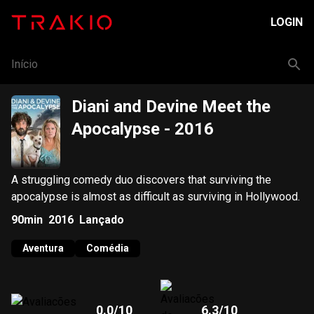
LOGIN
Início
Diani and Devine Meet the
Apocalypse
- 2016
A struggling comedy duo discovers that surviving the
apocalypse is almost as difficult as surviving in Hollywood.
90min
2016
Lançado
Aventura
Comédia
0.0
/10
6.3
/10