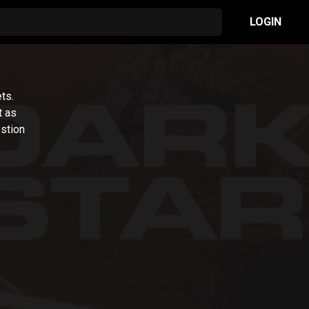
LOGIN
ts.
t as
estion