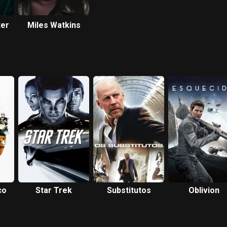
ter
Miles Watkins
co
Star Trek
Substitutos
Oblivion