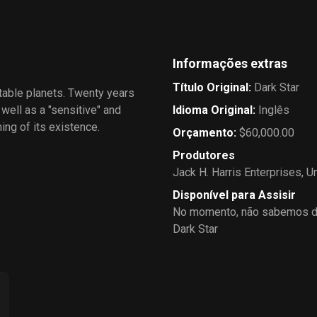
Informações extras
Título Original
:
Dark Star
stable planets. Twenty years
 well as a "sensitive" and
Idioma Original
:
Inglês
ing of its existence.
Orçamento
:
$60,000.00
Produtores
Jack H. Harris Enterprises
,
Un
Disponível para Assisir
No momento, não sabemos de
Dark Star