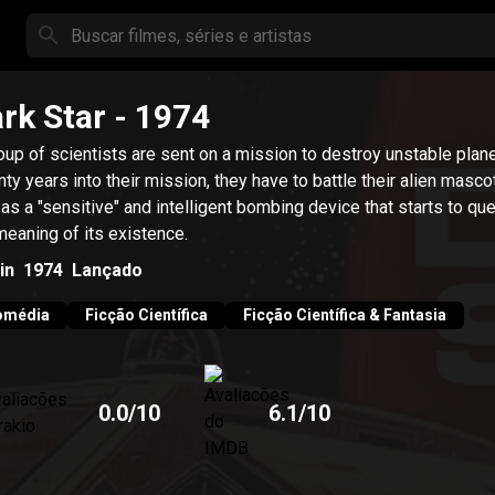
rk Star
- 1974
oup of scientists are sent on a mission to destroy unstable plane
ty years into their mission, they have to battle their alien masco
 as a "sensitive" and intelligent bombing device that starts to qu
meaning of its existence.
in
1974
Lançado
omédia
Ficção Científica
Ficção Científica & Fantasia
0.0
/10
6.1
/10