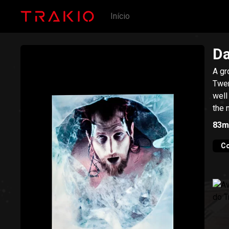
Início
Da
A gr
Twen
well
the 
83m
C