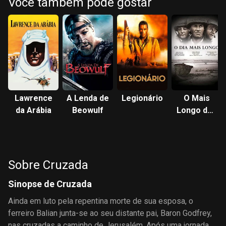
Você também pode gostar
Lawrence
A Lenda de
Legionário
O Mais
da Arábia
Beowulf
Longo dos
Dias
Sobre Cruzada
Sinopse de Cruzada
Ainda em luto pela repentina morte de sua esposa, o
ferreiro Balian junta-se ao seu distante pai, Baron Godfrey,
nas cruzadas a caminho de Jerusalém. Após uma jornada