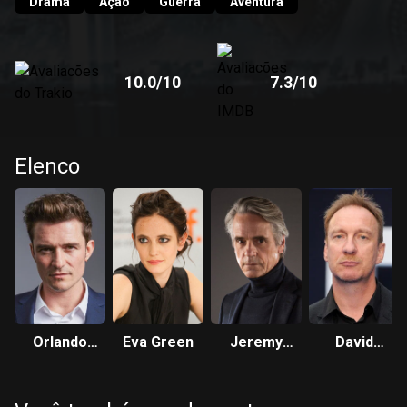
Drama
Ação
Guerra
Aventura
10.0
/10
7.3
/10
Elenco
Orlando
Eva Green
Jeremy
David
Bloom
Irons
Thewlis