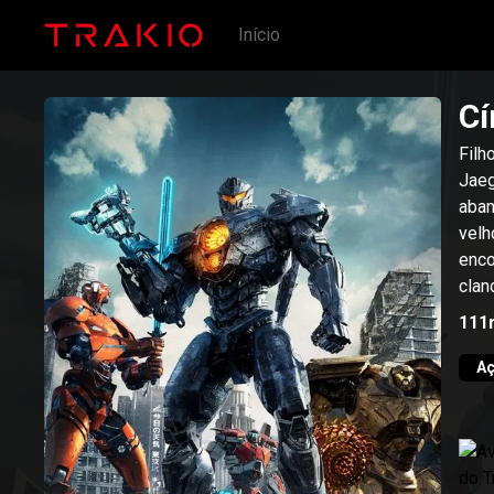
Início
Cí
Filh
Jaeg
aban
velh
enco
clan
tent
111
da p
reen
A
cont