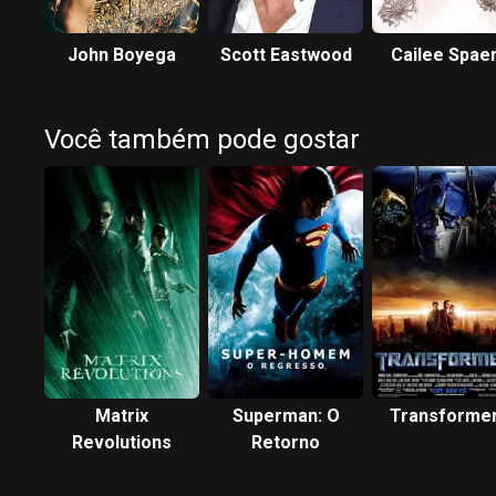
John Boyega
Scott Eastwood
Cailee Spae
Você também pode gostar
Matrix
Superman: O
Transforme
Revolutions
Retorno