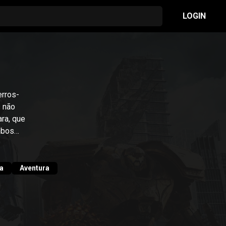
LOGIN
erros-
 não
ra, que
mbos
capar
ake
ate
ia
Aventura
.