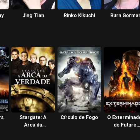
ny
Jing Tian
Rinko Kikuchi
Burn Gorma
rs
Stargate: A
Círculo de Fogo
O Exterminad
Arca da
do Futuro:
Verdade
Gênesis