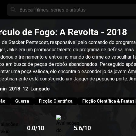
rculo de Fogo: A Revolta
- 2018
o de Stacker Pentecost, responsável pelo comando do programa
er, Jake era um promissor talento do programa de defesa, mas
donou o treinamento e entrou no mundo do crime ao vasculhar f
os em busca de peças de robôs abandonados. Perseguido após
ntrar uma peça valiosa, ele encontra o esconderijo da jovem Ama
destinamente está construindo um Jaeger de pequeno porte. A
am fugir usando o robô, mas acabam sendo capturados. Para es
min
2018
12
Lançado
risão, eles são enviados ao treinamento de pilotos Jaeger. Lá, J
contra sua irmã de criação Mako, uma heroína da época do comb
ção
Guerra
Ficção Científica
Ficção Científica & Fantas
ra os Kaiju que tenta lhe ajudar a se readaptar ao ambiente militar
0.0
/10
5.6
/10