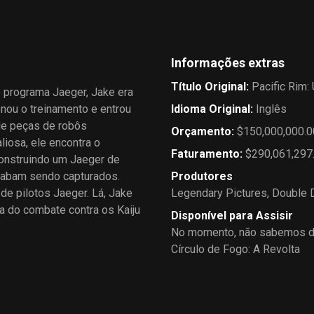
Informações extras
Título Original
:
Pacific Rim:
 programa Jaeger, Jake era
nou o treinamento e entrou
Idioma Original
:
Inglês
de peças de robôs
Orçamento
:
$150,000,000.0
iosa, ele encontra o
Faturamento
:
$290,061,297
construindo um Jaeger de
cabam sendo capturados.
Produtores
de pilotos Jaeger. Lá, Jake
Legendary Pictures
,
Double 
a do combate contra os Kaiju
Disponível para Assisir
No momento, não sabemos de
Círculo de Fogo: A Revolta