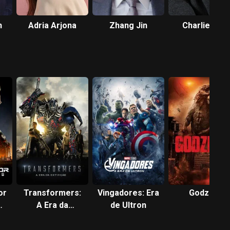
n
Adria Arjona
Zhang Jin
Charlie Day
or
Transformers:
Vingadores: Era
Godzilla
A Era da
de Ultron
Extinção