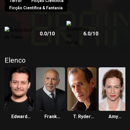
Terror
Ficção Científica
Ficção Científica & Fantasia
0.0
/10
6.0
/10
Elenco
Edward
Frank
T. Ryder
Amy
Furlong
Langella
Smith
Hargreaves