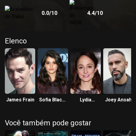
0.0
/10
4.4
/10
Elenco
James Frain
Sofia Black-
Lydia
Joey Ansah
D'Elia
Leonard
Você também pode gostar