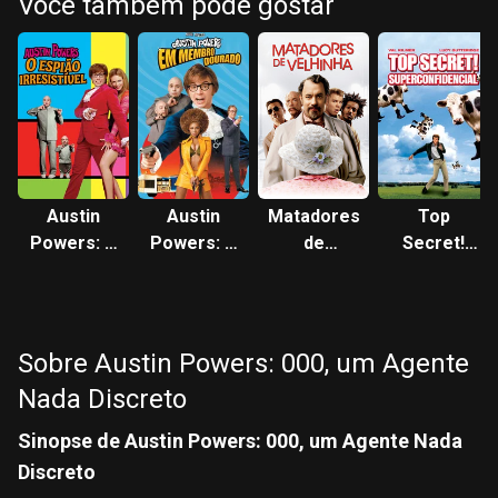
Você também pode gostar
Austin
Austin
Matadores
Top
Powers: O
Powers: O
de
Secret!
Agente
Homem do
Velhinha
Superconfide
‘Bond’
Membro
Cama
de Ouro
Sobre Austin Powers: 000, um Agente
Nada Discreto
Sinopse de Austin Powers: 000, um Agente Nada
Discreto