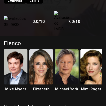
Comédia
Crime
0.0
/10
7.0
/10
Elenco
Mike Myers
Elizabeth
Michael York
Mimi Rogers
Hurley