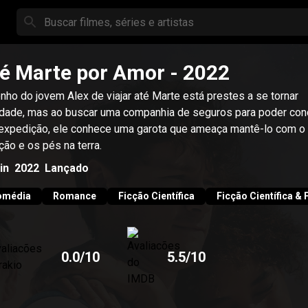
é Marte por Amor
- 2022
nho do jovem Alex de viajar até Marte está prestes a se tornar
idade, mas ao buscar uma companhia de seguros para poder conc
expedição, ele conhece uma garota que ameaça mantê-lo com o
ção e os pés na terra.
in
2022
Lançado
omédia
Romance
Ficção Científica
Ficção Científica & 
0.0
/10
5.5
/10