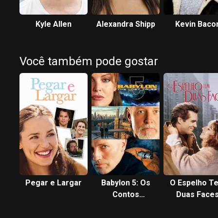
Kyle Allen
Alexandra Shipp
Kevin Baco
Você também pode gostar
Pegar e Largar
Babylon 5: Os
O Espelho T
Contos
Duas Face
Perdidos