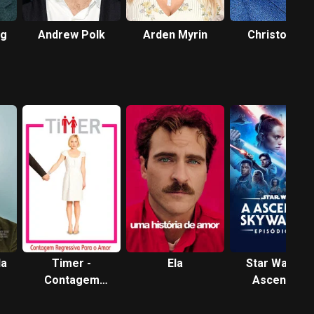
rg
Andrew Polk
Arden Myrin
Christopher
Jackson
da
Timer -
Ela
Star Wars: A
Contagem
Ascensão
Regressiva
Skywalker
Para o Amor