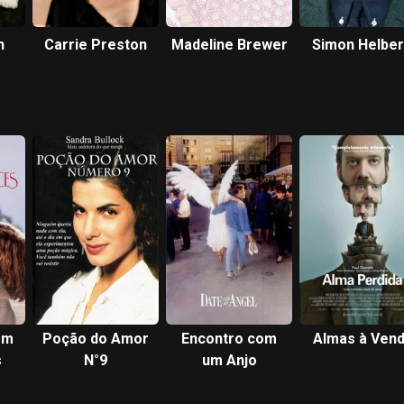
n
Carrie Preston
Madeline Brewer
Simon Helbe
em
Poção do Amor
Encontro com
Almas à Ven
s
N°9
um Anjo