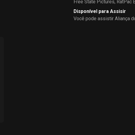
Free State Pictures
,
RatPac E
Disponível para Assisir
Você pode assistir Aliança d