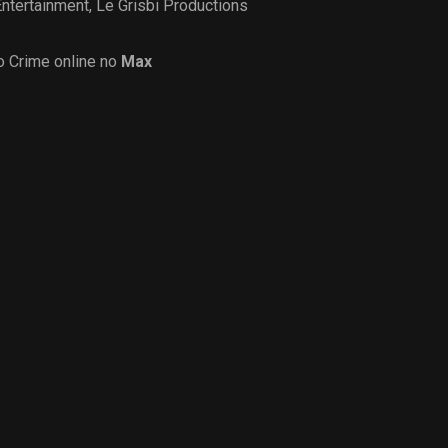
ntertainment
,
Le Grisbi Productions
o Crime online no
Max