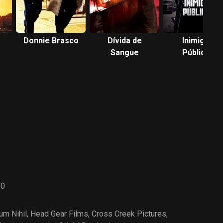
Donnie Brasco
Dívida de
Inimigos
Sangue
Públicos
00
tum Nihil
,
Head Gear Films
,
Cross Creek Pictures
,