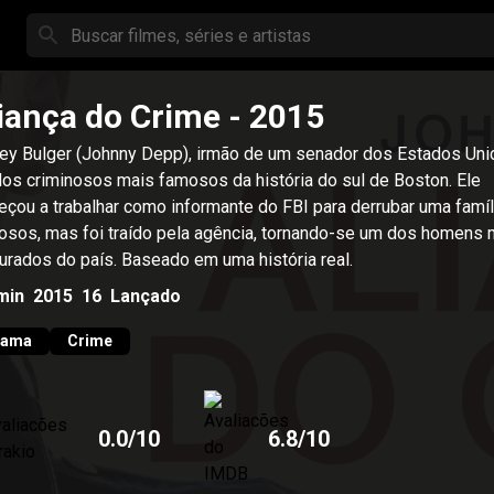
iança do Crime
- 2015
ey Bulger (Johnny Depp), irmão de um senador dos Estados Unid
os criminosos mais famosos da história do sul de Boston. Ele
çou a trabalhar como informante do FBI para derrubar uma famíl
osos, mas foi traído pela agência, tornando-se um dos homens 
urados do país. Baseado em uma história real.
min
2015
16
Lançado
rama
Crime
0.0
/10
6.8
/10