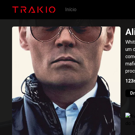
Início
Al
Whit
um d
come
mafi
proc
123
D