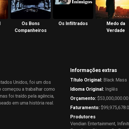
l
Os Bons
Os Infiltrados
Medo da
Companheiros
Verdade
Informações extras
Título Original
:
Black Mass
tados Unidos, foi um dos
le começou a trabalhar como
Idioma Original
:
Inglês
as foi traído pela agência,
Orçamento
:
$53,000,000.00
eado em uma história real.
Faturamento
:
$99,975,678.
Produtores
Vendian Entertainment
,
Infini