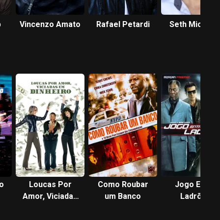
p
Vincenzo Amato
Rafael Petardi
Seth Michael
o
Loucas Por
Como Roubar
Jogo Entre
Amor, Viciadas
um Banco
Ladrões
em Dinheiro