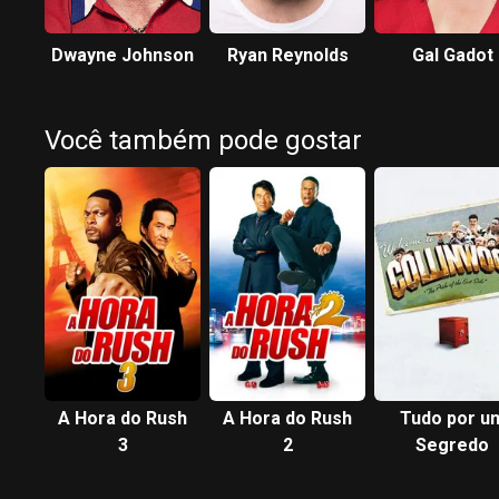
Dwayne Johnson
Ryan Reynolds
Gal Gadot
Você também pode gostar
A Hora do Rush
A Hora do Rush
Tudo por u
3
2
Segredo