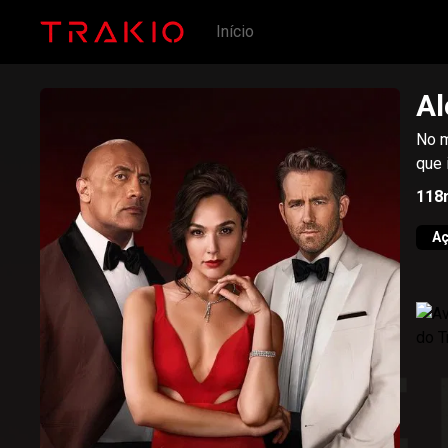
Início
Al
No m
que 
118
A