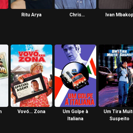
Ritu Arya
Chris
Ivan Mbako
Diamantopoulos
m
Vovó... Zona
Um Golpe à
Um Tira Muit
Italiana
Suspeito